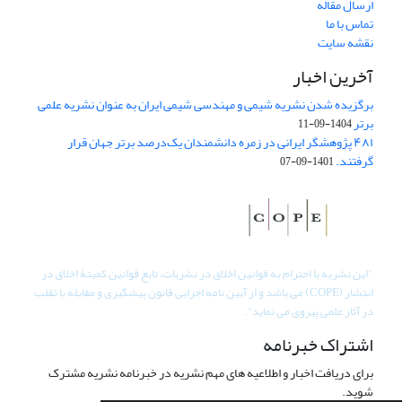
ارسال مقاله
تماس با ما
نقشه سایت
آخرین اخبار
برگزیده شدن نشریه شیمی و مهندسی شیمی ایران به عنوان نشریه علمی
برتر
1404-09-11
۴۸۱ پژوهشگر ایرانی در زمره دانشمندان یک‌درصد برتر جهان قرار
گرفتند.
1401-09-07
"
این نشریه با احترام به قوانین اخلاق در نشریات، تابع قوانین کمیتۀ اخلاق در
انتشار (COPE) می باشد و از آیین نامه اجرایی قانون پیشگیری و مقابله با تقلب
در آثار علمی پیروی می نماید".
اشتراک خبرنامه
برای دریافت اخبار و اطلاعیه های مهم نشریه در خبرنامه نشریه مشترک
شوید.