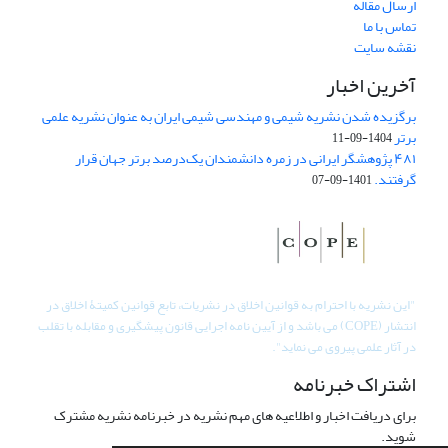
ارسال مقاله
تماس با ما
نقشه سایت
آخرین اخبار
برگزیده شدن نشریه شیمی و مهندسی شیمی ایران به عنوان نشریه علمی
برتر
1404-09-11
۴۸۱ پژوهشگر ایرانی در زمره دانشمندان یک‌درصد برتر جهان قرار
گرفتند.
1401-09-07
"
این نشریه با احترام به قوانین اخلاق در نشریات، تابع قوانین کمیتۀ اخلاق در
انتشار (COPE) می باشد و از آیین نامه اجرایی قانون پیشگیری و مقابله با تقلب
در آثار علمی پیروی می نماید".
اشتراک خبرنامه
برای دریافت اخبار و اطلاعیه های مهم نشریه در خبرنامه نشریه مشترک
شوید.