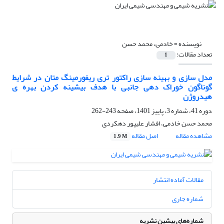
نویسنده =
خادمی، محمد حسن
تعداد مقالات:
1
مدل سازی و بهینه سازی راکتور تری ریفورمینگ متان در شرایط
گوناگون خوراک دهی جانبی با هدف بیشینه کردن بهره ی
هیدروژن
دوره 41، شماره 3، پاییز 1401، صفحه
243-262
محمد حسن خادمی، افشار علیپور دهکردی
مشاهده مقاله
اصل مقاله
1.9 M
مقالات آماده انتشار
شماره جاری
شماره‌های پیشین نشریه