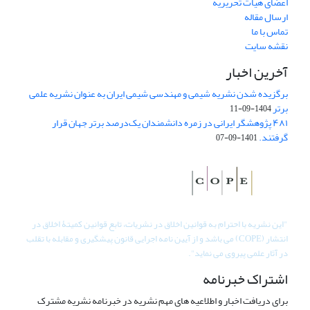
اعضای هیات تحریریه
ارسال مقاله
تماس با ما
نقشه سایت
آخرین اخبار
برگزیده شدن نشریه شیمی و مهندسی شیمی ایران به عنوان نشریه علمی
برتر
1404-09-11
۴۸۱ پژوهشگر ایرانی در زمره دانشمندان یک‌درصد برتر جهان قرار
گرفتند.
1401-09-07
"
این نشریه با احترام به قوانین اخلاق در نشریات، تابع قوانین کمیتۀ اخلاق در
انتشار (COPE) می باشد و از آیین نامه اجرایی قانون پیشگیری و مقابله با تقلب
در آثار علمی پیروی می نماید".
اشتراک خبرنامه
برای دریافت اخبار و اطلاعیه های مهم نشریه در خبرنامه نشریه مشترک