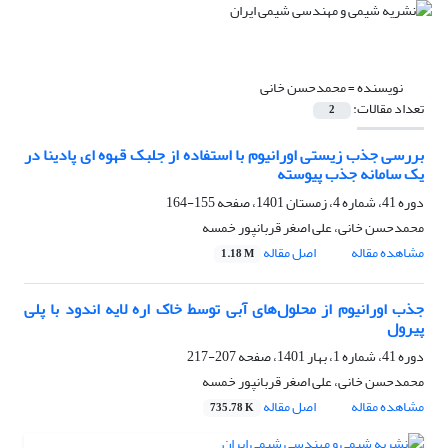
نویسنده =
محمدحسن خانی
تعداد مقالات:
2
بررسی جذب زیستی اورانیوم با استفاده از جلبک قهوه ای پادینا در
یک سامانه جذب پیوسته
دوره 41، شماره 4، زمستان 1401، صفحه
155-164
محمدحسن خانی، علی اصغر قربانپور خمسه
مشاهده مقاله
اصل مقاله
1.18 M
جذب اورانیوم از محلول‌های آبی توسط خاک اره لایه اندود با پلی
پیرول
دوره 41، شماره 1، بهار 1401، صفحه
207-217
محمدحسن خانی، علی اصغر قربانپور خمسه
مشاهده مقاله
اصل مقاله
735.78 K