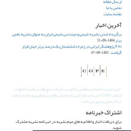
ارسال مقاله
تماس با ما
نقشه سایت
آخرین اخبار
برگزیده شدن نشریه شیمی و مهندسی شیمی ایران به عنوان نشریه علمی
برتر
1404-09-11
۴۸۱ پژوهشگر ایرانی در زمره دانشمندان یک‌درصد برتر جهان قرار
گرفتند.
1401-09-07
"
این نشریه با احترام به قوانین اخلاق در نشریات، تابع قوانین کمیتۀ اخلاق در
انتشار (COPE) می باشد و از آیین نامه اجرایی قانون پیشگیری و مقابله با تقلب
در آثار علمی پیروی می نماید".
اشتراک خبرنامه
برای دریافت اخبار و اطلاعیه های مهم نشریه در خبرنامه نشریه مشترک
شوید.