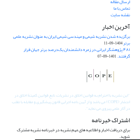
ارسال مقاله
تماس با ما
نقشه سایت
آخرین اخبار
برگزیده شدن نشریه شیمی و مهندسی شیمی ایران به عنوان نشریه علمی
برتر
1404-09-11
۴۸۱ پژوهشگر ایرانی در زمره دانشمندان یک‌درصد برتر جهان قرار
گرفتند.
1401-09-07
"
این نشریه با احترام به قوانین اخلاق در نشریات، تابع قوانین کمیتۀ اخلاق در
انتشار (COPE) می باشد و از آیین نامه اجرایی قانون پیشگیری و مقابله با تقلب
در آثار علمی پیروی می نماید".
اشتراک خبرنامه
برای دریافت اخبار و اطلاعیه های مهم نشریه در خبرنامه نشریه مشترک
شوید.