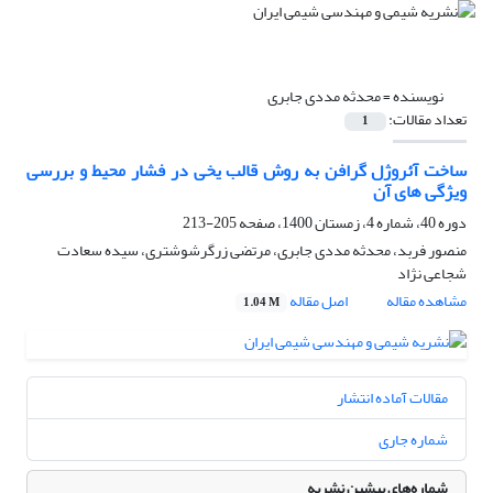
نویسنده =
محدثه مددی جابری
تعداد مقالات:
1
ساخت آئروژل گرافن به روش قالب یخی در فشار محیط و بررسی
ویژگی های آن
دوره 40، شماره 4، زمستان 1400، صفحه
205-213
منصور فربد، محدثه مددی جابری، مرتضی زرگرشوشتری، سیده سعادت
شجاعی نژاد
مشاهده مقاله
اصل مقاله
1.04 M
مقالات آماده انتشار
شماره جاری
شماره‌های پیشین نشریه