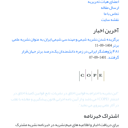
اعضای هیات تحریریه
ارسال مقاله
تماس با ما
نقشه سایت
آخرین اخبار
برگزیده شدن نشریه شیمی و مهندسی شیمی ایران به عنوان نشریه علمی
برتر
1404-09-11
۴۸۱ پژوهشگر ایرانی در زمره دانشمندان یک‌درصد برتر جهان قرار
گرفتند.
1401-09-07
"
این نشریه با احترام به قوانین اخلاق در نشریات، تابع قوانین کمیتۀ اخلاق در
انتشار (COPE) می باشد و از آیین نامه اجرایی قانون پیشگیری و مقابله با تقلب
در آثار علمی پیروی می نماید".
اشتراک خبرنامه
برای دریافت اخبار و اطلاعیه های مهم نشریه در خبرنامه نشریه مشترک