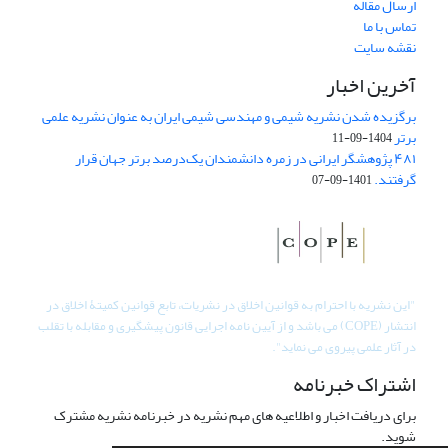
ارسال مقاله
تماس با ما
نقشه سایت
آخرین اخبار
برگزیده شدن نشریه شیمی و مهندسی شیمی ایران به عنوان نشریه علمی
برتر
1404-09-11
۴۸۱ پژوهشگر ایرانی در زمره دانشمندان یک‌درصد برتر جهان قرار
گرفتند.
1401-09-07
"
این نشریه با احترام به قوانین اخلاق در نشریات، تابع قوانین کمیتۀ اخلاق در
انتشار (COPE) می باشد و از آیین نامه اجرایی قانون پیشگیری و مقابله با تقلب
در آثار علمی پیروی می نماید".
اشتراک خبرنامه
برای دریافت اخبار و اطلاعیه های مهم نشریه در خبرنامه نشریه مشترک
شوید.