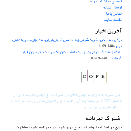
اعضای هیات تحریریه
ارسال مقاله
تماس با ما
نقشه سایت
آخرین اخبار
برگزیده شدن نشریه شیمی و مهندسی شیمی ایران به عنوان نشریه علمی
برتر
1404-09-11
۴۸۱ پژوهشگر ایرانی در زمره دانشمندان یک‌درصد برتر جهان قرار
گرفتند.
1401-09-07
"
این نشریه با احترام به قوانین اخلاق در نشریات، تابع قوانین کمیتۀ اخلاق در
انتشار (COPE) می باشد و از آیین نامه اجرایی قانون پیشگیری و مقابله با تقلب
در آثار علمی پیروی می نماید".
اشتراک خبرنامه
برای دریافت اخبار و اطلاعیه های مهم نشریه در خبرنامه نشریه مشترک