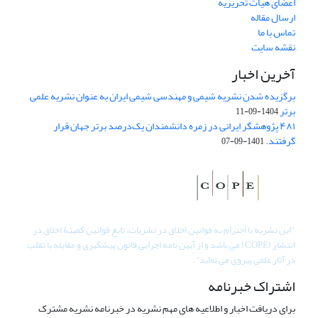
اعضای هیات تحریریه
ارسال مقاله
تماس با ما
نقشه سایت
آخرین اخبار
برگزیده شدن نشریه شیمی و مهندسی شیمی ایران به عنوان نشریه علمی
برتر
1404-09-11
۴۸۱ پژوهشگر ایرانی در زمره دانشمندان یک‌درصد برتر جهان قرار
گرفتند.
1401-09-07
"
این نشریه با احترام به قوانین اخلاق در نشریات، تابع قوانین کمیتۀ اخلاق در
انتشار (COPE) می باشد و از آیین نامه اجرایی قانون پیشگیری و مقابله با تقلب
در آثار علمی پیروی می نماید".
اشتراک خبرنامه
برای دریافت اخبار و اطلاعیه های مهم نشریه در خبرنامه نشریه مشترک