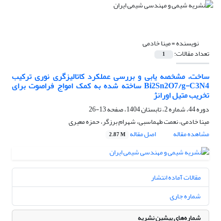
نویسنده =
مینا خادمی
تعداد مقالات:
1
ساخت، مشخصه یابی و بررسی عملکرد کاتالیزگری نوری ترکیب
Bi2Sn2O7/g-C3N4 ساخته شده به کمک امواج فراصوت برای
تخریب متیل اورانژ
دوره 44، شماره 2، تابستان 1404، صفحه
13-26
مینا خادمی، نعمت طهماسبی، شهرام برزگر، حمزه معیری
مشاهده مقاله
اصل مقاله
2.87 M
مقالات آماده انتشار
شماره جاری
شماره‌های پیشین نشریه