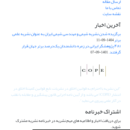
ارسال مقاله
تماس با ما
نقشه سایت
آخرین اخبار
برگزیده شدن نشریه شیمی و مهندسی شیمی ایران به عنوان نشریه علمی
برتر
1404-09-11
۴۸۱ پژوهشگر ایرانی در زمره دانشمندان یک‌درصد برتر جهان قرار
گرفتند.
1401-09-07
"
این نشریه با احترام به قوانین اخلاق در نشریات، تابع قوانین کمیتۀ اخلاق در
انتشار (COPE) می باشد و از آیین نامه اجرایی قانون پیشگیری و مقابله با تقلب
در آثار علمی پیروی می نماید".
اشتراک خبرنامه
برای دریافت اخبار و اطلاعیه های مهم نشریه در خبرنامه نشریه مشترک
شوید.