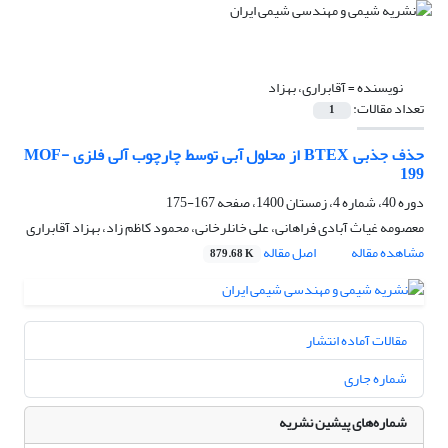
نویسنده =
آقابراری، بهزاد
تعداد مقالات:
1
حذف جذبی BTEX از محلول آبی توسط چارچوب آلی فلزی MOF-
199
دوره 40، شماره 4، زمستان 1400، صفحه
167-175
معصومه غیاث آبادی فراهانی، علی خانلرخانی، محمود کاظم زاد، بهزاد آقابراری
مشاهده مقاله
اصل مقاله
879.68 K
مقالات آماده انتشار
شماره جاری
شماره‌های پیشین نشریه