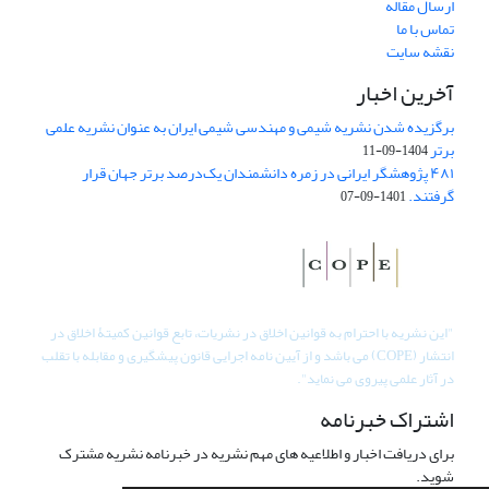
ارسال مقاله
تماس با ما
نقشه سایت
آخرین اخبار
برگزیده شدن نشریه شیمی و مهندسی شیمی ایران به عنوان نشریه علمی
برتر
1404-09-11
۴۸۱ پژوهشگر ایرانی در زمره دانشمندان یک‌درصد برتر جهان قرار
گرفتند.
1401-09-07
"
این نشریه با احترام به قوانین اخلاق در نشریات، تابع قوانین کمیتۀ اخلاق در
انتشار (COPE) می باشد و از آیین نامه اجرایی قانون پیشگیری و مقابله با تقلب
در آثار علمی پیروی می نماید".
اشتراک خبرنامه
برای دریافت اخبار و اطلاعیه های مهم نشریه در خبرنامه نشریه مشترک
شوید.