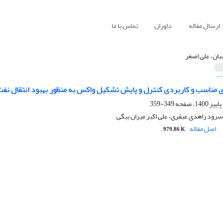
ارسال مقاله
داوران
تماس با ما
بان، علی اصغر
مناسب و کاربردی کنترل و پایش تشکیل واکس به منظور بهبود انتقال نفت 
349-359
سرود زاهدی عبقری، علی اکبر میران بیگی
اصل مقاله
979.86 K