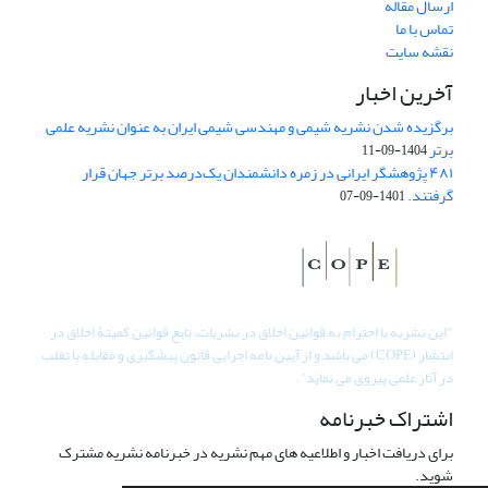
ارسال مقاله
تماس با ما
نقشه سایت
آخرین اخبار
برگزیده شدن نشریه شیمی و مهندسی شیمی ایران به عنوان نشریه علمی
برتر
1404-09-11
۴۸۱ پژوهشگر ایرانی در زمره دانشمندان یک‌درصد برتر جهان قرار
گرفتند.
1401-09-07
"
این نشریه با احترام به قوانین اخلاق در نشریات، تابع قوانین کمیتۀ اخلاق در
انتشار (COPE) می باشد و از آیین نامه اجرایی قانون پیشگیری و مقابله با تقلب
در آثار علمی پیروی می نماید".
اشتراک خبرنامه
برای دریافت اخبار و اطلاعیه های مهم نشریه در خبرنامه نشریه مشترک
شوید.