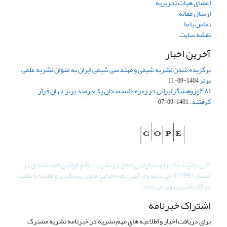
اعضای هیات تحریریه
ارسال مقاله
تماس با ما
نقشه سایت
آخرین اخبار
برگزیده شدن نشریه شیمی و مهندسی شیمی ایران به عنوان نشریه علمی
برتر
1404-09-11
۴۸۱ پژوهشگر ایرانی در زمره دانشمندان یک‌درصد برتر جهان قرار
گرفتند.
1401-09-07
"
این نشریه با احترام به قوانین اخلاق در نشریات، تابع قوانین کمیتۀ اخلاق در
انتشار (COPE) می باشد و از آیین نامه اجرایی قانون پیشگیری و مقابله با تقلب
در آثار علمی پیروی می نماید".
اشتراک خبرنامه
برای دریافت اخبار و اطلاعیه های مهم نشریه در خبرنامه نشریه مشترک