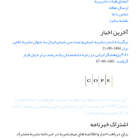
اعضای هیات تحریریه
ارسال مقاله
تماس با ما
نقشه سایت
آخرین اخبار
برگزیده شدن نشریه شیمی و مهندسی شیمی ایران به عنوان نشریه علمی
برتر
1404-09-11
۴۸۱ پژوهشگر ایرانی در زمره دانشمندان یک‌درصد برتر جهان قرار
گرفتند.
1401-09-07
"
این نشریه با احترام به قوانین اخلاق در نشریات، تابع قوانین کمیتۀ اخلاق در
انتشار (COPE) می باشد و از آیین نامه اجرایی قانون پیشگیری و مقابله با تقلب
در آثار علمی پیروی می نماید".
اشتراک خبرنامه
برای دریافت اخبار و اطلاعیه های مهم نشریه در خبرنامه نشریه مشترک