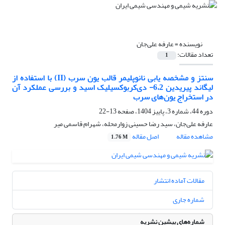
نویسنده =
عارفه علی‌جان
تعداد مقالات:
1
سنتز و مشخصه یابی نانوپلیمر قالب یون سرب (II) با استفاده از
لیگاند پیریدین 6،2- دی‌کربوکسیلیک‌ اسید و بررسی عملکرد آن
در استخراج یون‌های سرب
دوره 44، شماره 3، پاییز 1404، صفحه
13-22
عارفه علی‌جان، سید رضا حسینی زوارمحله، شهرام قاسمی میر
مشاهده مقاله
اصل مقاله
1.76 M
مقالات آماده انتشار
شماره جاری
شماره‌های پیشین نشریه