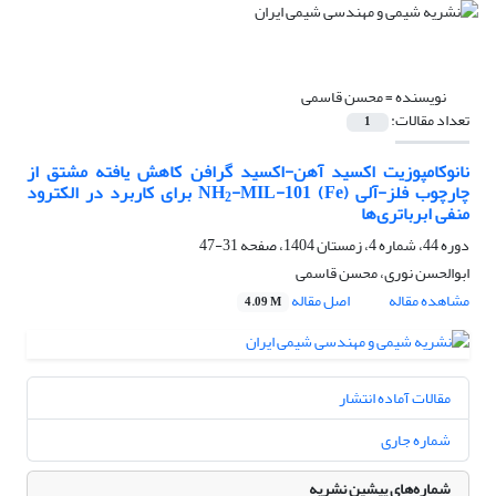
نویسنده =
محسن قاسمی
تعداد مقالات:
1
نانوکامپوزیت اکسید آهن-اکسید گرافن کاهش یافته مشتق از
چارچوب فلز-آلی NH
-MIL-101 (Fe) برای کاربرد در الکترود
2
منفی ابرباتری‌ها
دوره 44، شماره 4، زمستان 1404، صفحه
31-47
ابوالحسن نوری، محسن قاسمی
مشاهده مقاله
اصل مقاله
4.09 M
مقالات آماده انتشار
شماره جاری
شماره‌های پیشین نشریه