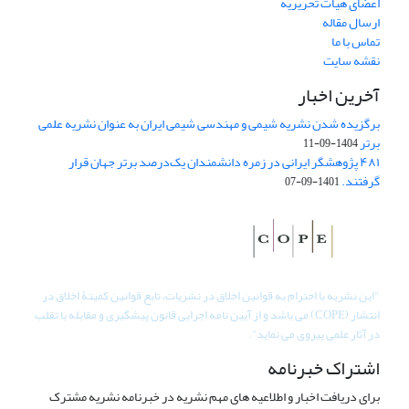
اعضای هیات تحریریه
ارسال مقاله
تماس با ما
نقشه سایت
آخرین اخبار
برگزیده شدن نشریه شیمی و مهندسی شیمی ایران به عنوان نشریه علمی
برتر
1404-09-11
۴۸۱ پژوهشگر ایرانی در زمره دانشمندان یک‌درصد برتر جهان قرار
گرفتند.
1401-09-07
"
این نشریه با احترام به قوانین اخلاق در نشریات، تابع قوانین کمیتۀ اخلاق در
انتشار (COPE) می باشد و از آیین نامه اجرایی قانون پیشگیری و مقابله با تقلب
در آثار علمی پیروی می نماید".
اشتراک خبرنامه
برای دریافت اخبار و اطلاعیه های مهم نشریه در خبرنامه نشریه مشترک