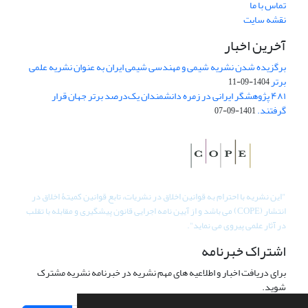
تماس با ما
نقشه سایت
آخرین اخبار
برگزیده شدن نشریه شیمی و مهندسی شیمی ایران به عنوان نشریه علمی
برتر
1404-09-11
۴۸۱ پژوهشگر ایرانی در زمره دانشمندان یک‌درصد برتر جهان قرار
گرفتند.
1401-09-07
"
این نشریه با احترام به قوانین اخلاق در نشریات، تابع قوانین کمیتۀ اخلاق در
انتشار (COPE) می باشد و از آیین نامه اجرایی قانون پیشگیری و مقابله با تقلب
در آثار علمی پیروی می نماید".
اشتراک خبرنامه
برای دریافت اخبار و اطلاعیه های مهم نشریه در خبرنامه نشریه مشترک
شوید.