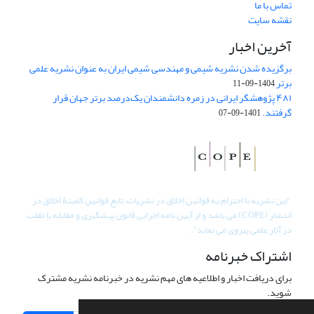
تماس با ما
نقشه سایت
آخرین اخبار
برگزیده شدن نشریه شیمی و مهندسی شیمی ایران به عنوان نشریه علمی
برتر
1404-09-11
۴۸۱ پژوهشگر ایرانی در زمره دانشمندان یک‌درصد برتر جهان قرار
گرفتند.
1401-09-07
"
این نشریه با احترام به قوانین اخلاق در نشریات، تابع قوانین کمیتۀ اخلاق در
انتشار (COPE) می باشد و از آیین نامه اجرایی قانون پیشگیری و مقابله با تقلب
در آثار علمی پیروی می نماید".
اشتراک خبرنامه
برای دریافت اخبار و اطلاعیه های مهم نشریه در خبرنامه نشریه مشترک
شوید.