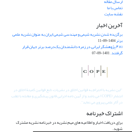
ارسال مقاله
تماس با ما
نقشه سایت
آخرین اخبار
برگزیده شدن نشریه شیمی و مهندسی شیمی ایران به عنوان نشریه علمی
برتر
1404-09-11
۴۸۱ پژوهشگر ایرانی در زمره دانشمندان یک‌درصد برتر جهان قرار
گرفتند.
1401-09-07
"
این نشریه با احترام به قوانین اخلاق در نشریات، تابع قوانین کمیتۀ اخلاق در
انتشار (COPE) می باشد و از آیین نامه اجرایی قانون پیشگیری و مقابله با تقلب
در آثار علمی پیروی می نماید".
اشتراک خبرنامه
برای دریافت اخبار و اطلاعیه های مهم نشریه در خبرنامه نشریه مشترک
شوید.