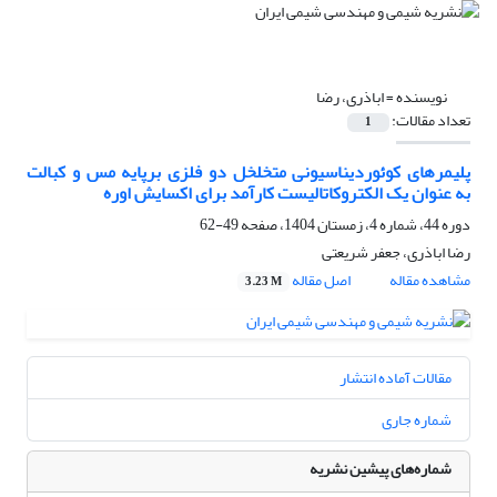
نویسنده =
اباذری، رضا
تعداد مقالات:
1
پلیمرهای کوئوردیناسیونی متخلخل دو فلزی برپایه مس و کبالت
به­ عنوان یک الکتروکاتالیست کارآمد برای اکسایش اوره
دوره 44، شماره 4، زمستان 1404، صفحه
49-62
رضا اباذری، جعفر شریعتی
مشاهده مقاله
اصل مقاله
3.23 M
مقالات آماده انتشار
شماره جاری
شماره‌های پیشین نشریه