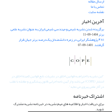
ارسال مقاله
تماس با ما
نقشه سایت
آخرین اخبار
برگزیده شدن نشریه شیمی و مهندسی شیمی ایران به عنوان نشریه علمی
برتر
1404-09-11
۴۸۱ پژوهشگر ایرانی در زمره دانشمندان یک‌درصد برتر جهان قرار
گرفتند.
1401-09-07
"
این نشریه با احترام به قوانین اخلاق در نشریات، تابع قوانین کمیتۀ اخلاق در
انتشار (COPE) می باشد و از آیین نامه اجرایی قانون پیشگیری و مقابله با تقلب
در آثار علمی پیروی می نماید".
اشتراک خبرنامه
برای دریافت اخبار و اطلاعیه های مهم نشریه در خبرنامه نشریه مشترک
شوید.