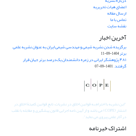
درباره نشریه
اعضای هیات تحریریه
ارسال مقاله
تماس با ما
نقشه سایت
آخرین اخبار
برگزیده شدن نشریه شیمی و مهندسی شیمی ایران به عنوان نشریه علمی
برتر
1404-09-11
۴۸۱ پژوهشگر ایرانی در زمره دانشمندان یک‌درصد برتر جهان قرار
گرفتند.
1401-09-07
"
این نشریه با احترام به قوانین اخلاق در نشریات، تابع قوانین کمیتۀ اخلاق در
انتشار (COPE) می باشد و از آیین نامه اجرایی قانون پیشگیری و مقابله با تقلب
در آثار علمی پیروی می نماید".
اشتراک خبرنامه