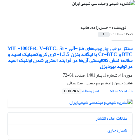
نویسنده =
حسن زاده، هانیه
تعداد مقالات:
1
سنتز برخی چارچوب‌های فلز-آلی MIL-100(Fe)، V-BTC، Sr-
BTC و Cr-BTC با لیگاند بنزن 1،3،5- تری کربوکسیلیک اسید و
مطالعه نقش کاتالیستی آن‌ها در فرایند استری شدن اولئیک اسید
در تولید بیودیزل
دوره 41، شماره 1، بهار 1401، صفحه
61-72
هانیه حسن زاده، مریم حقیقی، مینا غیاثی
مشاهده مقاله
اصل مقاله
1010.28 K
مقالات آماده انتشار
شماره جاری