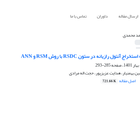
ارسال مقاله
داوران
تماس با ما
د محمدی
 آنتول رازیانه در ستون RSDC با روش‌ RSM و ANN
285-293
 بهمنیار، هدایت عزیزپور، حجت اله مرادی
اصل مقاله
721.66 K