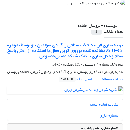
نویسنده =
بروسان، فاطمه
تعداد مقالات:
1
بهینه سازی فرایند جذب سطحی رنگ دی سولفین بلو توسط نانوذره
ZnO-Cr نشانده شده برروی کربن فعال با استفاده از روش پاسخ
سطح و مدل سازی با کمک شبکه عصبی مصنوعی
دوره 37، شماره 4، زمستان 1397، صفحه
37-54
نادیه پارسازاده، فخری یوسفی، مهراونگ قائدی، رضوان کریمی، فاطمه بروسان
مشاهده مقاله
اصل مقاله
978.89 K
مقالات آماده انتشار
شماره جاری
شماره‌های پیشین نشریه