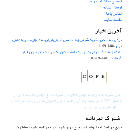
اعضای هیات تحریریه
ارسال مقاله
تماس با ما
نقشه سایت
آخرین اخبار
برگزیده شدن نشریه شیمی و مهندسی شیمی ایران به عنوان نشریه علمی
برتر
1404-09-11
۴۸۱ پژوهشگر ایرانی در زمره دانشمندان یک‌درصد برتر جهان قرار
گرفتند.
1401-09-07
"
این نشریه با احترام به قوانین اخلاق در نشریات، تابع قوانین کمیتۀ اخلاق در
انتشار (COPE) می باشد و از آیین نامه اجرایی قانون پیشگیری و مقابله با تقلب
در آثار علمی پیروی می نماید".
اشتراک خبرنامه
برای دریافت اخبار و اطلاعیه های مهم نشریه در خبرنامه نشریه مشترک