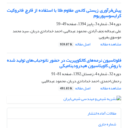
پیش‌فرآوری زیستی کانه‌ی مقاوم طلا با استفاده از قارچ فانروکیت
کرایسوسپوریوم
دوره 34، شماره 3، پاییز 1394، صفحه
49-59
علی عبداله نجف آبادی، محمود عبدالهی، احمد خدادادی دربان، سید محمد
موسوی بفرویی
مشاهده مقاله
اصل مقاله
959.07 K
فلوتاسیون نرمه‌های کالکوپیریت در حضور نانوحباب‌های تولید شده
با روش کاویتاسیون هیدرودینامیکی
دوره 32، شماره 4، زمستان 1392، صفحه
81-91
رحمان احمدی، احمد خدادادی دربان، محمود عبداللهی
مشاهده مقاله
اصل مقاله
491.03 K
مقالات آماده انتشار
شماره جاری