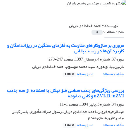
نویسنده =
احمد خدادادی دربان
تعداد مقالات:
4
مروری بر سازوکارهای مقاومت به فلزهای سنگین در ریزاندامگان و
کاربرد آن‌ها در زیست پالایی
دوره 37، شماره 4، زمستان 1397، صفحه
247-270
نازنین بهاءلو هوره، سید محمد موسوی، احمد خدادادی دربان
مشاهده مقاله
اصل مقاله
1.08 M
بررسی ویژگی‌های جذب سطحی فلز نیکل با استفاده از سه جاذب
nZVI، D-nZVI و کانی دیاتومه
دوره 34، شماره 3، پاییز 1394، صفحه
1-11
عبدالرحیم فروتن، احمد خدادادی دربان، رسول صراف مأموری، یاسر کیانی
نیا، برهان رهنمای مقدم
مشاهده مقاله
اصل مقاله
1.04 M