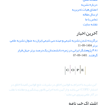
درباره نشریه
اعضای هیات تحریریه
ارسال مقاله
تماس با ما
نقشه سایت
آخرین اخبار
برگزیده شدن نشریه شیمی و مهندسی شیمی ایران به عنوان نشریه علمی
برتر
1404-09-11
۴۸۱ پژوهشگر ایرانی در زمره دانشمندان یک‌درصد برتر جهان قرار
گرفتند.
1401-09-07
"
این نشریه با احترام به قوانین اخلاق در نشریات، تابع قوانین کمیتۀ اخلاق در
انتشار (COPE) می باشد و از آیین نامه اجرایی قانون پیشگیری و مقابله با تقلب
در آثار علمی پیروی می نماید".
اشتراک خبرنامه