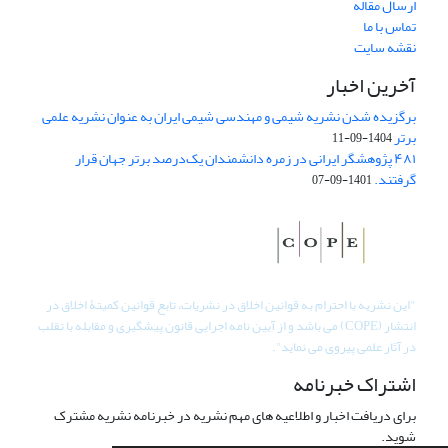
ارسال مقاله
تماس با ما
نقشه سایت
آخرین اخبار
برگزیده شدن نشریه شیمی و مهندسی شیمی ایران به عنوان نشریه علمی
برتر
1404-09-11
۴۸۱ پژوهشگر ایرانی در زمره دانشمندان یک‌درصد برتر جهان قرار
گرفتند.
1401-09-07
"
این نشریه با احترام به قوانین اخلاق در نشریات، تابع قوانین کمیتۀ اخلاق در
انتشار (COPE) می باشد و از آیین نامه اجرایی قانون پیشگیری و مقابله با تقلب
در آثار علمی پیروی می نماید".
اشتراک خبرنامه
برای دریافت اخبار و اطلاعیه های مهم نشریه در خبرنامه نشریه مشترک
شوید.