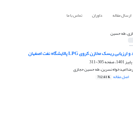
ارسال مقاله
داوران
تماس با ما
زی، طه حسین
بی ریسک مخازن کروی LPG پالایشگاه نفت اصفهان
305-311
رضا امیدخواه نسرین، طه حسین حجازی
اصل مقاله
712.61 K