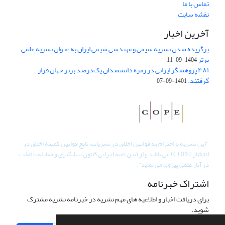
تماس با ما
نقشه سایت
آخرین اخبار
برگزیده شدن نشریه شیمی و مهندسی شیمی ایران به عنوان نشریه علمی
برتر
1404-09-11
۴۸۱ پژوهشگر ایرانی در زمره دانشمندان یک‌درصد برتر جهان قرار
گرفتند.
1401-09-07
"
این نشریه با احترام به قوانین اخلاق در نشریات، تابع قوانین کمیتۀ اخلاق در
انتشار (COPE) می باشد و از آیین نامه اجرایی قانون پیشگیری و مقابله با تقلب
در آثار علمی پیروی می نماید".
اشتراک خبرنامه
برای دریافت اخبار و اطلاعیه های مهم نشریه در خبرنامه نشریه مشترک
شوید.