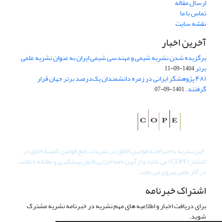
ارسال مقاله
تماس با ما
نقشه سایت
آخرین اخبار
برگزیده شدن نشریه شیمی و مهندسی شیمی ایران به عنوان نشریه علمی
برتر
1404-09-11
۴۸۱ پژوهشگر ایرانی در زمره دانشمندان یک‌درصد برتر جهان قرار
گرفتند.
1401-09-07
"
این نشریه با احترام به قوانین اخلاق در نشریات، تابع قوانین کمیتۀ اخلاق در
انتشار (COPE) می باشد و از آیین نامه اجرایی قانون پیشگیری و مقابله با تقلب
در آثار علمی پیروی می نماید".
اشتراک خبرنامه
برای دریافت اخبار و اطلاعیه های مهم نشریه در خبرنامه نشریه مشترک
شوید.