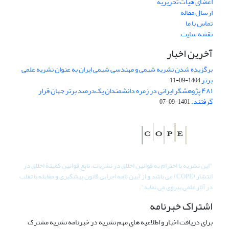
اعضای هیات تحریریه
ارسال مقاله
تماس با ما
نقشه سایت
آخرین اخبار
برگزیده شدن نشریه شیمی و مهندسی شیمی ایران به عنوان نشریه علمی
برتر
1404-09-11
۴۸۱ پژوهشگر ایرانی در زمره دانشمندان یک‌درصد برتر جهان قرار
گرفتند.
1401-09-07
"
این نشریه با احترام به قوانین اخلاق در نشریات، تابع قوانین کمیتۀ اخلاق در
انتشار (COPE) می باشد و از آیین نامه اجرایی قانون پیشگیری و مقابله با تقلب
در آثار علمی پیروی می نماید".
اشتراک خبرنامه
برای دریافت اخبار و اطلاعیه های مهم نشریه در خبرنامه نشریه مشترک