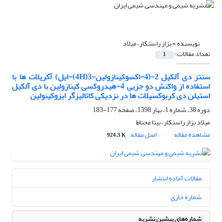
نویسنده =
بزاز راستکار، میلاد
تعداد مقالات:
1
سنتز دی آلکیل 2-(4-اکسوکینازولین-3(4H)-ایل) آکریلات ها با
استفاده از واکنش دو جزیی 4-هیدروکسی کینازولین با دی آلکیل
استیلن دی کربوکسیلات ها در نزدیکی کاتالیزگر ایزوکینولین
دوره 38، شماره 1، بهار 1398، صفحه
177-183
میلاد بزاز راستکار، بیتا محتاط
مشاهده مقاله
اصل مقاله
924.3 K
مقالات آماده انتشار
شماره جاری
شماره‌های پیشین نشریه