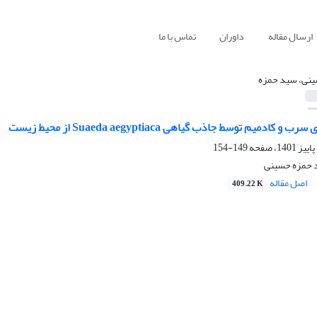
ارسال مقاله
داوران
تماس با ما
نی، سید حمزه
ادمیم توسط جاذب گیاهی Suaeda aegyptiaca از محیط زیست
149-154
 حمزه حسینی
اصل مقاله
409.22 K