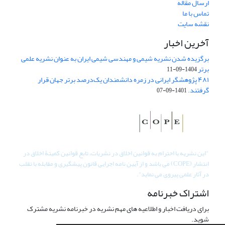
ارسال مقاله
تماس با ما
نقشه سایت
آخرین اخبار
برگزیده شدن نشریه شیمی و مهندسی شیمی ایران به عنوان نشریه علمی
برتر
1404-09-11
۴۸۱ پژوهشگر ایرانی در زمره دانشمندان یک‌درصد برتر جهان قرار
گرفتند.
1401-09-07
"
این نشریه با احترام به قوانین اخلاق در نشریات، تابع قوانین کمیتۀ اخلاق در
انتشار (COPE) می باشد و از آیین نامه اجرایی قانون پیشگیری و مقابله با تقلب
در آثار علمی پیروی می نماید".
اشتراک خبرنامه
برای دریافت اخبار و اطلاعیه های مهم نشریه در خبرنامه نشریه مشترک
شوید.