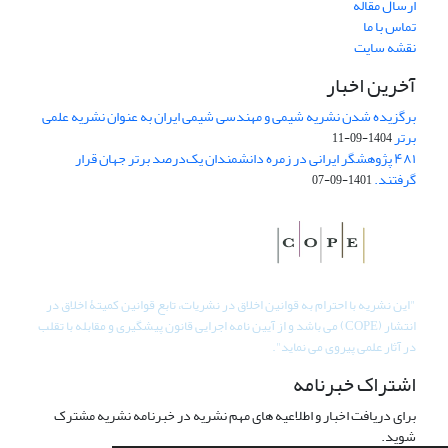
ارسال مقاله
تماس با ما
نقشه سایت
آخرین اخبار
برگزیده شدن نشریه شیمی و مهندسی شیمی ایران به عنوان نشریه علمی
برتر
1404-09-11
۴۸۱ پژوهشگر ایرانی در زمره دانشمندان یک‌درصد برتر جهان قرار
گرفتند.
1401-09-07
"
این نشریه با احترام به قوانین اخلاق در نشریات، تابع قوانین کمیتۀ اخلاق در
انتشار (COPE) می باشد و از آیین نامه اجرایی قانون پیشگیری و مقابله با تقلب
در آثار علمی پیروی می نماید".
اشتراک خبرنامه
برای دریافت اخبار و اطلاعیه های مهم نشریه در خبرنامه نشریه مشترک
شوید.