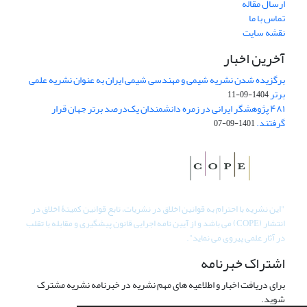
ارسال مقاله
تماس با ما
نقشه سایت
آخرین اخبار
برگزیده شدن نشریه شیمی و مهندسی شیمی ایران به عنوان نشریه علمی
برتر
1404-09-11
۴۸۱ پژوهشگر ایرانی در زمره دانشمندان یک‌درصد برتر جهان قرار
گرفتند.
1401-09-07
"
این نشریه با احترام به قوانین اخلاق در نشریات، تابع قوانین کمیتۀ اخلاق در
انتشار (COPE) می باشد و از آیین نامه اجرایی قانون پیشگیری و مقابله با تقلب
در آثار علمی پیروی می نماید".
اشتراک خبرنامه
برای دریافت اخبار و اطلاعیه های مهم نشریه در خبرنامه نشریه مشترک
شوید.