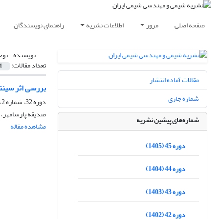
صفحه اصلی
مرور
اطلاعات نشریه
راهنمای نویسندگان
نویسنده =
توح
تعداد مقالات:
1
مقالات آماده انتشار
بررسی اثر سینتیکی مبرد 22R در غلظت‏های ک
شماره جاری
دوره 32، شماره 2، تابستان 1392، صفحه
صدیقه پارسامهر، ف
شماره‌های پیشین نشریه
مشاهده مقاله
دوره 45 (1405)
دوره 44 (1404)
دوره 43 (1403)
دوره 42 (1402)