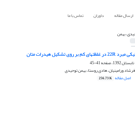
ارسال مقاله
داوران
تماس با ما
یدی، بهمن
م بر روی تشکیل هیدرات متان
41-45
رشاد ورامینیان، هادی روستا، بهمن توحیدی
اصل مقاله
256.73 K