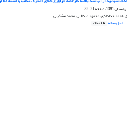
ف سیانید از آب سد باطله کارخانه فرآوری طلای آقدره ـ تکاب با استفاده از
21-32
ق، احمد خدادادی، محمود عبدالهی، محمد مشکینی
اصل مقاله
245.74 K