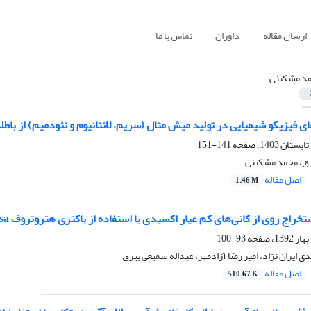
ارسال مقاله
داوران
تماس با ما
د مشکینی
 فیزیکو شیمیایی در تولید میش متال (سریم، لانتانیوم و نئودمیم) از باطل
141-151
رق، محمد مشکینی
اصل مقاله
1.46 M
ز کانی‌های کم عیار اکسیدی با استفاده از باکتری هتروتروف Pseudomonas aeruginosa و تطبیق باکتری به غلظت بالای یون روی
93-100
 ایران نژاد، امیر رضا آزادمهر، عبداله سمیعی بیرق
اصل مقاله
510.67 K