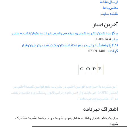
ارسال مقاله
تماس با ما
نقشه سایت
آخرین اخبار
برگزیده شدن نشریه شیمی و مهندسی شیمی ایران به عنوان نشریه علمی
برتر
1404-09-11
۴۸۱ پژوهشگر ایرانی در زمره دانشمندان یک‌درصد برتر جهان قرار
گرفتند.
1401-09-07
"
این نشریه با احترام به قوانین اخلاق در نشریات، تابع قوانین کمیتۀ اخلاق در
انتشار (COPE) می باشد و از آیین نامه اجرایی قانون پیشگیری و مقابله با تقلب
در آثار علمی پیروی می نماید".
اشتراک خبرنامه
برای دریافت اخبار و اطلاعیه های مهم نشریه در خبرنامه نشریه مشترک
شوید.