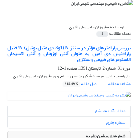
نویسنده =
فروزان حاجی علی اکبری
تعداد مقالات:
1
بررسی پارامترهای مؤثر در سنتز N (1و3 دی متیل بوتیل) N' فنیل
پارافنیلن دی آمین به عنوان آنتی اوزونان و آنتی اکسیدان
الاستومرهای طبیعی و سنتزی
دوره 31، شماره 2، تابستان 1391، صفحه
1-12
علی اصغر خلیلی، مرضیه شکرریز، سهراب تقی پور، فروزان حاجی علی اکبری
مشاهده مقاله
اصل مقاله
315.49 K
مقالات آماده انتشار
شماره جاری
شماره‌های پیشین نشریه