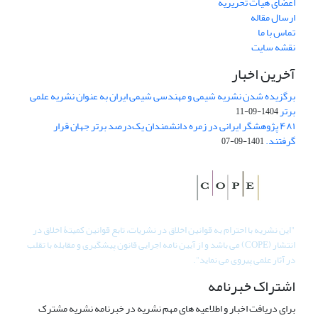
اعضای هیات تحریریه
ارسال مقاله
تماس با ما
نقشه سایت
آخرین اخبار
برگزیده شدن نشریه شیمی و مهندسی شیمی ایران به عنوان نشریه علمی
برتر
1404-09-11
۴۸۱ پژوهشگر ایرانی در زمره دانشمندان یک‌درصد برتر جهان قرار
گرفتند.
1401-09-07
"
این نشریه با احترام به قوانین اخلاق در نشریات، تابع قوانین کمیتۀ اخلاق در
انتشار (COPE) می باشد و از آیین نامه اجرایی قانون پیشگیری و مقابله با تقلب
در آثار علمی پیروی می نماید".
اشتراک خبرنامه
برای دریافت اخبار و اطلاعیه های مهم نشریه در خبرنامه نشریه مشترک