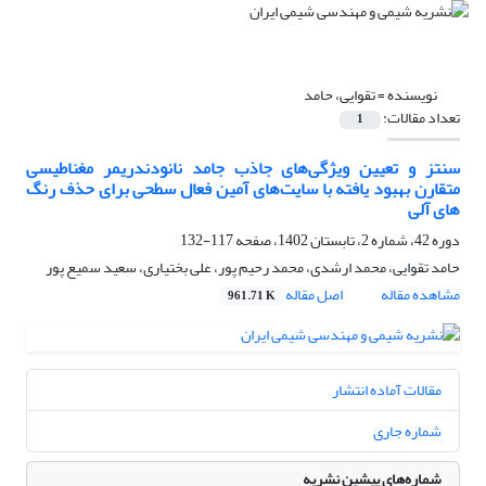
نویسنده =
تقوایی، حامد
تعداد مقالات:
1
سنتز و تعیین ویژگی‌های جاذب جامد نانودندریمر مغناطیسی
متقارن بهبود یافته با سایت‌های آمین فعال سطحی برای حذف رنگ
های آلی
دوره 42، شماره 2، تابستان 1402، صفحه
117-132
حامد تقوایی، محمد ارشدی، محمد رحیم پور، علی بختیاری، سعید سمیع پور
مشاهده مقاله
اصل مقاله
961.71 K
مقالات آماده انتشار
شماره جاری
شماره‌های پیشین نشریه