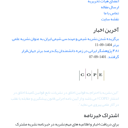
اعضای هیات تحریریه
ارسال مقاله
تماس با ما
نقشه سایت
آخرین اخبار
برگزیده شدن نشریه شیمی و مهندسی شیمی ایران به عنوان نشریه علمی
برتر
1404-09-11
۴۸۱ پژوهشگر ایرانی در زمره دانشمندان یک‌درصد برتر جهان قرار
گرفتند.
1401-09-07
"
این نشریه با احترام به قوانین اخلاق در نشریات، تابع قوانین کمیتۀ اخلاق در
انتشار (COPE) می باشد و از آیین نامه اجرایی قانون پیشگیری و مقابله با تقلب
در آثار علمی پیروی می نماید".
اشتراک خبرنامه
برای دریافت اخبار و اطلاعیه های مهم نشریه در خبرنامه نشریه مشترک