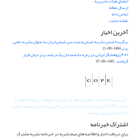
اعضای هیات تحریریه
ارسال مقاله
تماس با ما
نقشه سایت
آخرین اخبار
برگزیده شدن نشریه شیمی و مهندسی شیمی ایران به عنوان نشریه علمی
برتر
1404-09-11
۴۸۱ پژوهشگر ایرانی در زمره دانشمندان یک‌درصد برتر جهان قرار
گرفتند.
1401-09-07
"
این نشریه با احترام به قوانین اخلاق در نشریات، تابع قوانین کمیتۀ اخلاق در
انتشار (COPE) می باشد و از آیین نامه اجرایی قانون پیشگیری و مقابله با تقلب
در آثار علمی پیروی می نماید".
اشتراک خبرنامه
برای دریافت اخبار و اطلاعیه های مهم نشریه در خبرنامه نشریه مشترک