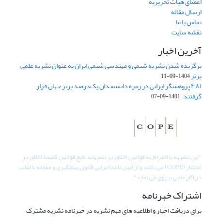
اعضای هیات تحریریه
ارسال مقاله
تماس با ما
نقشه سایت
آخرین اخبار
برگزیده شدن نشریه شیمی و مهندسی شیمی ایران به عنوان نشریه علمی
برتر
1404-09-11
۴۸۱ پژوهشگر ایرانی در زمره دانشمندان یک‌درصد برتر جهان قرار
گرفتند.
1401-09-07
"
این نشریه با احترام به قوانین اخلاق در نشریات، تابع قوانین کمیتۀ اخلاق در
انتشار (COPE) می باشد و از آیین نامه اجرایی قانون پیشگیری و مقابله با تقلب
در آثار علمی پیروی می نماید".
اشتراک خبرنامه
برای دریافت اخبار و اطلاعیه های مهم نشریه در خبرنامه نشریه مشترک