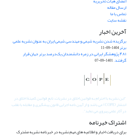
اعضای هیات تحریریه
ارسال مقاله
تماس با ما
نقشه سایت
آخرین اخبار
برگزیده شدن نشریه شیمی و مهندسی شیمی ایران به عنوان نشریه علمی
برتر
1404-09-11
۴۸۱ پژوهشگر ایرانی در زمره دانشمندان یک‌درصد برتر جهان قرار
گرفتند.
1401-09-07
"
این نشریه با احترام به قوانین اخلاق در نشریات، تابع قوانین کمیتۀ اخلاق در
انتشار (COPE) می باشد و از آیین نامه اجرایی قانون پیشگیری و مقابله با تقلب
در آثار علمی پیروی می نماید".
اشتراک خبرنامه
برای دریافت اخبار و اطلاعیه های مهم نشریه در خبرنامه نشریه مشترک