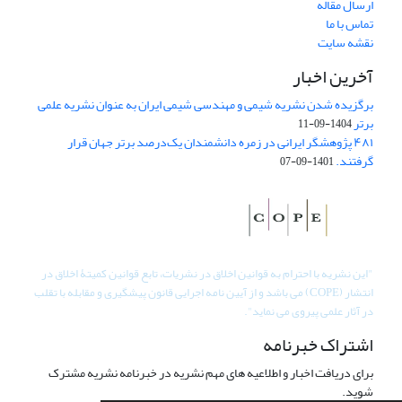
ارسال مقاله
تماس با ما
نقشه سایت
آخرین اخبار
برگزیده شدن نشریه شیمی و مهندسی شیمی ایران به عنوان نشریه علمی
برتر
1404-09-11
۴۸۱ پژوهشگر ایرانی در زمره دانشمندان یک‌درصد برتر جهان قرار
گرفتند.
1401-09-07
"
این نشریه با احترام به قوانین اخلاق در نشریات، تابع قوانین کمیتۀ اخلاق در
انتشار (COPE) می باشد و از آیین نامه اجرایی قانون پیشگیری و مقابله با تقلب
در آثار علمی پیروی می نماید".
اشتراک خبرنامه
برای دریافت اخبار و اطلاعیه های مهم نشریه در خبرنامه نشریه مشترک
شوید.