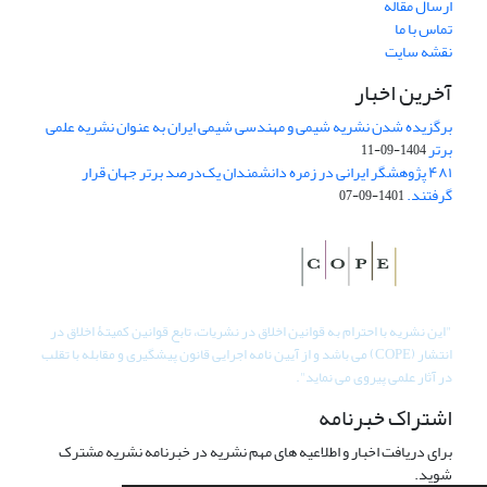
ارسال مقاله
تماس با ما
نقشه سایت
آخرین اخبار
برگزیده شدن نشریه شیمی و مهندسی شیمی ایران به عنوان نشریه علمی
برتر
1404-09-11
۴۸۱ پژوهشگر ایرانی در زمره دانشمندان یک‌درصد برتر جهان قرار
گرفتند.
1401-09-07
"
این نشریه با احترام به قوانین اخلاق در نشریات، تابع قوانین کمیتۀ اخلاق در
انتشار (COPE) می باشد و از آیین نامه اجرایی قانون پیشگیری و مقابله با تقلب
در آثار علمی پیروی می نماید".
اشتراک خبرنامه
برای دریافت اخبار و اطلاعیه های مهم نشریه در خبرنامه نشریه مشترک
شوید.