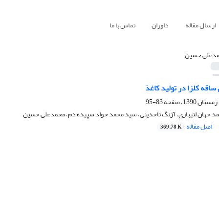
ارسال مقاله
داوران
تماس با ما
دعلی حسین
اقه کلزا در تولید کاغذ
83-95
مد جهان لتیباری، آژنگ تاجدینی، سید محمد جواد سپیده دم، محمدعلی حسین
اصل مقاله
369.78 K