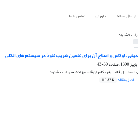
ارسال مقاله
داوران
تماس با ما
اب خشنود
صدیقی ـ لوکاس و اصلاح آن برای تخمین ضریب نفوذ در سیستم های الکلی
39-43
، اسماعیل فاتحی فر، کامران قاسم زاده، سهراب خشنود
اصل مقاله
119.87 K