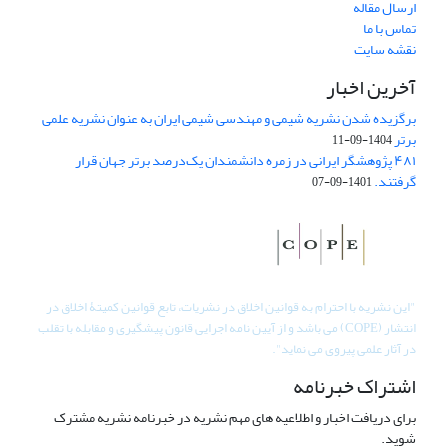
ارسال مقاله
تماس با ما
نقشه سایت
آخرین اخبار
برگزیده شدن نشریه شیمی و مهندسی شیمی ایران به عنوان نشریه علمی
برتر
1404-09-11
۴۸۱ پژوهشگر ایرانی در زمره دانشمندان یک‌درصد برتر جهان قرار
گرفتند.
1401-09-07
"
این نشریه با احترام به قوانین اخلاق در نشریات، تابع قوانین کمیتۀ اخلاق در
انتشار (COPE) می باشد و از آیین نامه اجرایی قانون پیشگیری و مقابله با تقلب
در آثار علمی پیروی می نماید".
اشتراک خبرنامه
برای دریافت اخبار و اطلاعیه های مهم نشریه در خبرنامه نشریه مشترک
شوید.