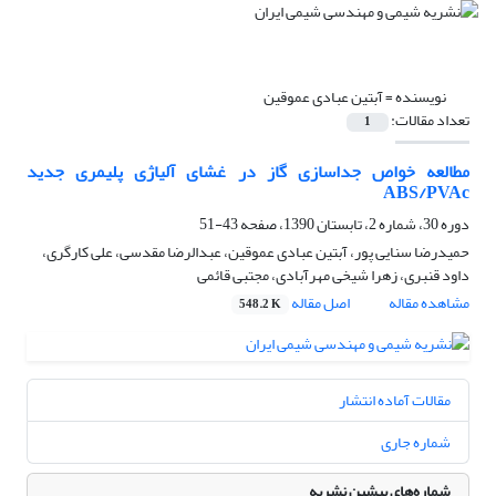
نویسنده =
آبتین عبادی عموقین
تعداد مقالات:
1
مطالعه خواص جداسازی گاز در غشای آلیاژی پلیمری جدید
ABS/PVAc
دوره 30، شماره 2، تابستان 1390، صفحه
43-51
حمیدرضا سنایی پور، آبتین عبادی عموقین، عبدالرضا مقدسی، علی کارگری،
داود قنبری، زهرا شیخی مهرآبادی، مجتبی قائمی
مشاهده مقاله
اصل مقاله
548.2 K
مقالات آماده انتشار
شماره جاری
شماره‌های پیشین نشریه