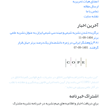
اعضای هیات تحریریه
ارسال مقاله
تماس با ما
نقشه سایت
آخرین اخبار
برگزیده شدن نشریه شیمی و مهندسی شیمی ایران به عنوان نشریه علمی
برتر
1404-09-11
۴۸۱ پژوهشگر ایرانی در زمره دانشمندان یک‌درصد برتر جهان قرار
گرفتند.
1401-09-07
"
این نشریه با احترام به قوانین اخلاق در نشریات، تابع قوانین کمیتۀ اخلاق در
انتشار (COPE) می باشد و از آیین نامه اجرایی قانون پیشگیری و مقابله با تقلب
در آثار علمی پیروی می نماید".
اشتراک خبرنامه
برای دریافت اخبار و اطلاعیه های مهم نشریه در خبرنامه نشریه مشترک