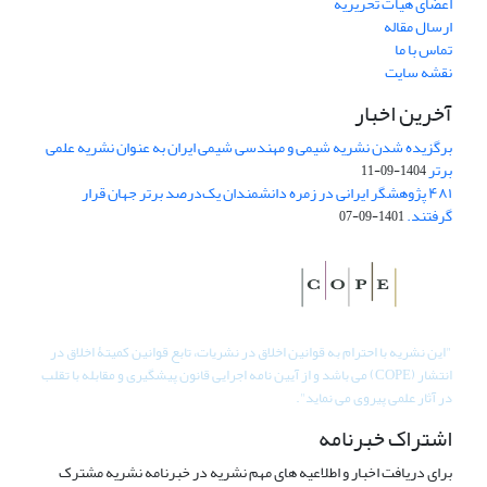
اعضای هیات تحریریه
ارسال مقاله
تماس با ما
نقشه سایت
آخرین اخبار
برگزیده شدن نشریه شیمی و مهندسی شیمی ایران به عنوان نشریه علمی
برتر
1404-09-11
۴۸۱ پژوهشگر ایرانی در زمره دانشمندان یک‌درصد برتر جهان قرار
گرفتند.
1401-09-07
"
این نشریه با احترام به قوانین اخلاق در نشریات، تابع قوانین کمیتۀ اخلاق در
انتشار (COPE) می باشد و از آیین نامه اجرایی قانون پیشگیری و مقابله با تقلب
در آثار علمی پیروی می نماید".
اشتراک خبرنامه
برای دریافت اخبار و اطلاعیه های مهم نشریه در خبرنامه نشریه مشترک