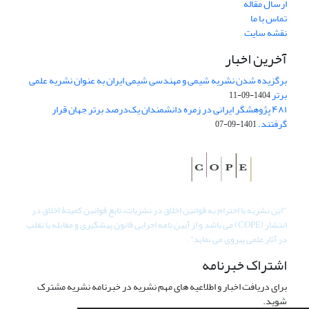
ارسال مقاله
تماس با ما
نقشه سایت
آخرین اخبار
برگزیده شدن نشریه شیمی و مهندسی شیمی ایران به عنوان نشریه علمی
برتر
1404-09-11
۴۸۱ پژوهشگر ایرانی در زمره دانشمندان یک‌درصد برتر جهان قرار
گرفتند.
1401-09-07
"
این نشریه با احترام به قوانین اخلاق در نشریات، تابع قوانین کمیتۀ اخلاق در
انتشار (COPE) می باشد و از آیین نامه اجرایی قانون پیشگیری و مقابله با تقلب
در آثار علمی پیروی می نماید".
اشتراک خبرنامه
برای دریافت اخبار و اطلاعیه های مهم نشریه در خبرنامه نشریه مشترک
شوید.